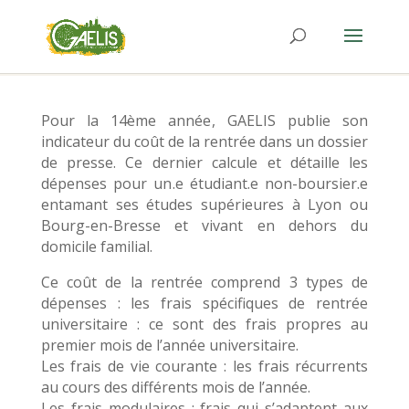
Pour la 14ème année
, GAELIS publie son
indicateur du coût de la rentrée dans un dossier
de presse
. Ce dernier calcule et détaille les
dépenses pour un
.e étudiant
.e non
-boursier
.e
entamant ses études supérieures à Lyon ou
Bourg
-en
-Bresse et vivant en dehors du
domicile familial
.
Ce coût de la rentrée comprend 3 types de
dépenses
: les frais spécifiques de rentrée
universitaire
: ce sont des frais propres au
premier mois de l’année universitaire
.
Les frais de vie courante
: les frais récurrents
au cours des différents mois de l’année
.
Les frais modulaires
: frais qui s’adaptent aux